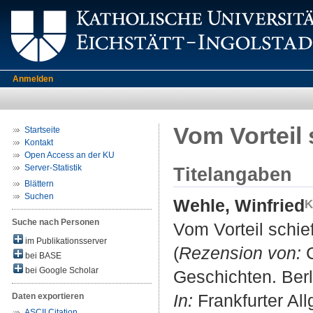
Anmelden
Vom Vorteil
Startseite
Kontakt
Open Access an der KU
Server-Statistik
Titelangaben
Blättern
Suchen
Wehle, Winfried
Suche nach Personen
Vom Vorteil schie
im Publikationsserver
(
Rezension von:
C
bei BASE
bei Google Scholar
Geschichten. Berl
In:
Frankfurter All
Daten exportieren
ASCII Citation