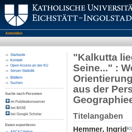
Anmelden
"Kalkutta li
Startseite
Kontakt
Seine..." : 
Open Access an der KU
Server-Statistik
Orientierun
Blättern
Suchen
aus der Pers
Suche nach Personen
Geographie
im Publikationsserver
bei BASE
Titelangaben
bei Google Scholar
Daten exportieren
Hemmer, Ingrid
ASCII Citation