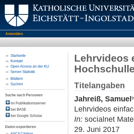
Anmelden
Lehrvideos e
Startseite
Kontakt
Hochschull
Open Access an der KU
Server-Statistik
Blättern
Titelangaben
Suchen
Suche nach Personen
Jahreiß, Samuel
im Publikationsserver
Lehrvideos einfac
bei BASE
bei Google Scholar
In:
socialnet Mater
Daten exportieren
29. Juni 2017
ASCII Citation