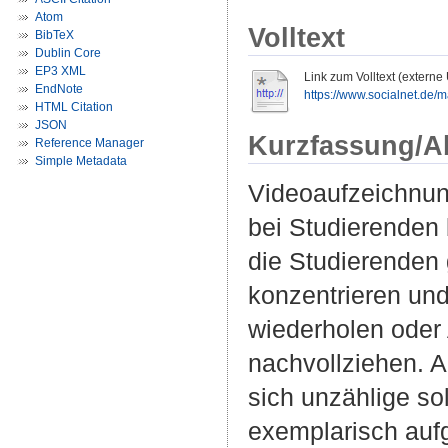
Atom
Volltext
BibTeX
Dublin Core
EP3 XML
Link zum Volltext (externe
EndNote
https://www.socialnet.de/
HTML Citation
JSON
Kurzfassung/A
Reference Manager
Simple Metadata
Videoaufzeichnun
bei Studierenden
die Studierenden
konzentrieren und
wiederholen oder
nachvollziehen. A
sich unzählige so
exemplarisch aufg