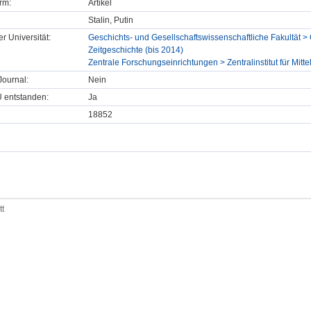
rm:
Artikel
Stalin, Putin
er Universität:
Geschichts- und Gesellschaftswissenschaftliche Fakultät > 
Zeitgeschichte (bis 2014)
Zentrale Forschungseinrichtungen > Zentralinstitut für Mitt
ournal:
Nein
U entstanden:
Ja
18852
tt