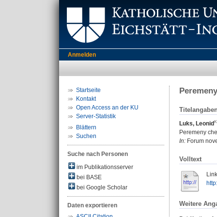
Anmelden
Peremeny 
Startseite
Kontakt
Open Access an der KU
Titelangabe
Server-Statistik
Luks, Leonid
Blättern
Peremeny chere
Suchen
In:
Forum noveis
Suche nach Personen
Volltext
im Publikationsserver
Link
bei BASE
htt
bei Google Scholar
Weitere Ang
Daten exportieren
ASCII Citation