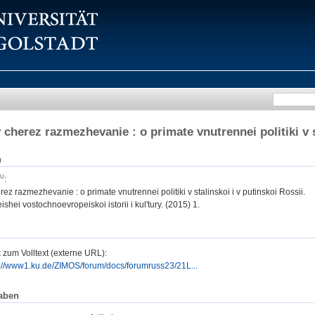
cherez razmezhevanie : o primate vnutrennei politiki v st
n
:
z razmezhevanie : o primate vnutrennei politiki v stalinskoi i v putinskoi Rossii.
hei vostochnoevropeiskoi istorii i kul'tury. (2015) 1.
 zum Volltext (externe URL):
p://www1.ku.de/ZIMOS/forum/docs/forumruss23/21L...
aben