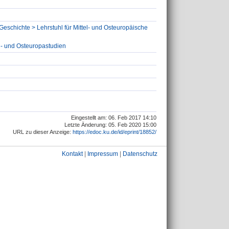
Geschichte > Lehrstuhl für Mittel- und Osteuropäische
el- und Osteuropastudien
Eingestellt am: 06. Feb 2017 14:10
Letzte Änderung: 05. Feb 2020 15:00
URL zu dieser Anzeige:
https://edoc.ku.de/id/eprint/18852/
Kontakt
|
Impressum
|
Datenschutz