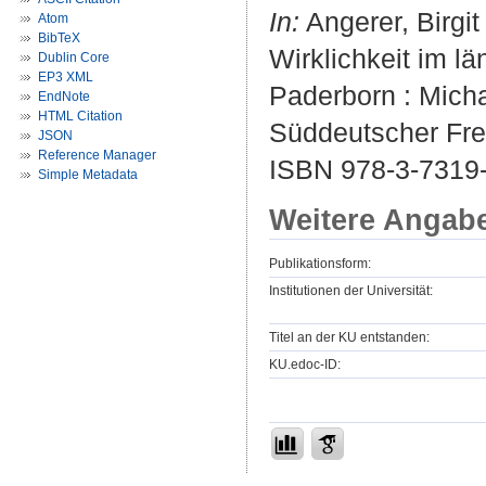
In:
Angerer, Birgit
Atom
BibTeX
Wirklichkeit im l
Dublin Core
EP3 XML
Paderborn : Micha
EndNote
HTML Citation
Süddeutscher Frei
JSON
Reference Manager
ISBN 978-3-7319-
Simple Metadata
Weitere Angab
Publikationsform:
Institutionen der Universität:
Titel an der KU entstanden:
KU.edoc-ID: