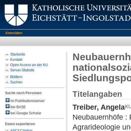
Anmelden
Neubauernh
Startseite
Kontakt
nationalsozi
Open Access an der KU
Server-Statistik
Siedlungspol
Blättern
Suchen
Titelangaben
Suche nach Personen
im Publikationsserver
Treiber, Angela
bei BASE
bei Google Scholar
Neubauernhöfe : 
Daten exportieren
Agrarideologie un
ASCII Citation