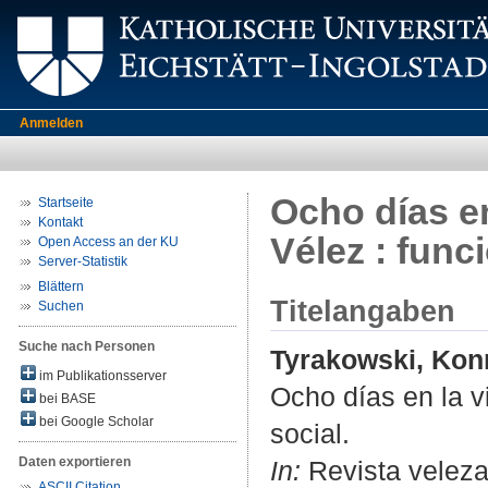
Anmelden
Ocho días en
Startseite
Kontakt
Vélez : func
Open Access an der KU
Server-Statistik
Blättern
Titelangaben
Suchen
Suche nach Personen
Tyrakowski, Kon
im Publikationsserver
Ocho días en la vi
bei BASE
bei Google Scholar
social.
Daten exportieren
In:
Revista velezan
ASCII Citation