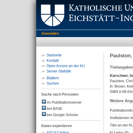
Anmelden
Paulston, 
Startseite
Kontakt
Open Access an der KU
Titelangabe
Server-Statistik
Kürschner, S
Blättern
Paulston, Chris
Suchen
In:
Brown, Keith
ISBN 0-08-04
Suche nach Personen
Weitere Ang
im Publikationsserver
bei BASE
Publikationsfo
bei Google Scholar
Institutionen d
Titel an der K
Daten exportieren
KU.edoc-ID:
ASCII Citation