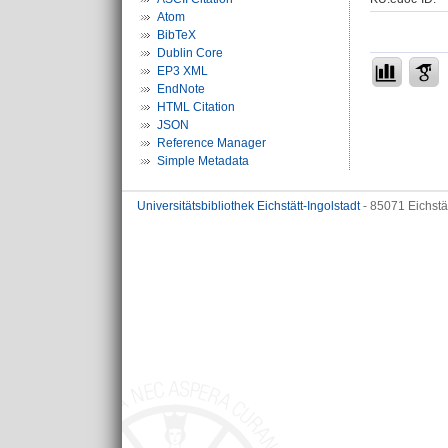
Atom
BibTeX
Dublin Core
EP3 XML
EndNote
HTML Citation
JSON
Reference Manager
Simple Metadata
Universitätsbibliothek Eichstätt-Ingolstadt
- 85071 Eichstä