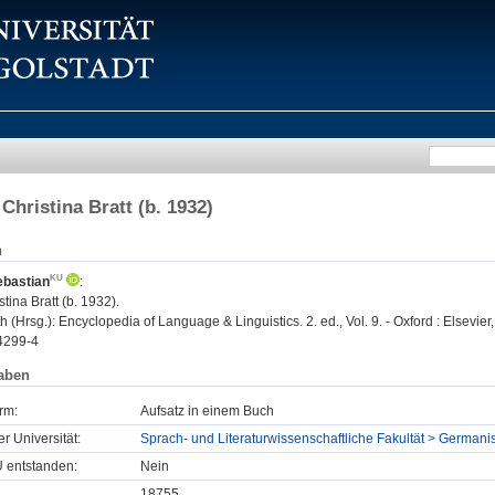
Christina Bratt (b. 1932)
n
ebastian
:
tina Bratt (b. 1932).
 (Hrsg.): Encyclopedia of Language & Linguistics. 2. ed., Vol. 9. - Oxford : Elsevier
4299-4
aben
rm:
Aufsatz in einem Buch
er Universität:
Sprach- und Literaturwissenschaftliche Fakultät > Germani
U entstanden:
Nein
18755