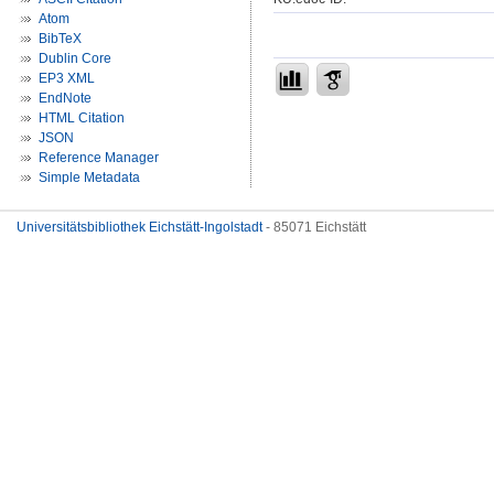
Atom
BibTeX
Dublin Core
EP3 XML
EndNote
HTML Citation
JSON
Reference Manager
Simple Metadata
Universitätsbibliothek Eichstätt-Ingolstadt
- 85071 Eichstätt