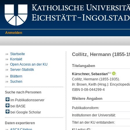
Anmelden
Collitz, Hermann (1855-1
Startseite
Kontakt
Open Access an der KU
Titelangaben
Server-Statistik
Kürschner, Sebastian
:
Blättern
Collitz, Hermann (1855-1935).
Suchen
In:
Brown, Keith (Hrsg.): Encyclopedia 
ISBN 0-08-044299-4
Suche nach Personen
Weitere Angaben
im Publikationsserver
bei BASE
Publikationsform:
bei Google Scholar
Institutionen der Universität:
Titel an der KU entstanden:
Daten exportieren
KU.edoc-ID:
ASCII Citation