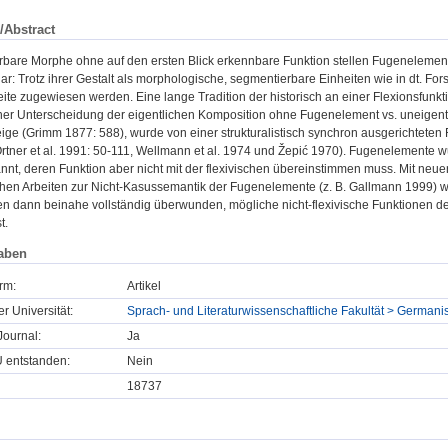
/Abstract
rbare Morphe ohne auf den ersten Blick erkennbare Funktion stellen Fugenelemente 
r: Trotz ihrer Gestalt als morphologische, segmentierbare Einheiten wie in dt. Fors
eite zugewiesen werden. Eine lange Tradition der historisch an einer Flexionsfunk
iner Unterscheidung der eigentlichen Komposition ohne Fugenelement vs. uneigent
eige (Grimm 1877: 588), wurde von einer strukturalistisch synchron ausgerichteten F
rtner et al. 1991: 50-111, Wellmann et al. 1974 und Žepić 1970). Fugenelemente w
nnt, deren Funktion aber nicht mit der flexivischen übereinstimmen muss. Mit neuere
chen Arbeiten zur Nicht-Kasussemantik der Fugenelemente (z. B. Gallmann 1999) 
xen dann beinahe vollständig überwunden, mögliche nicht-flexivische Funktionen 
t.
aben
rm:
Artikel
er Universität:
Sprach- und Literaturwissenschaftliche Fakultät > Germani
ournal:
Ja
U entstanden:
Nein
18737