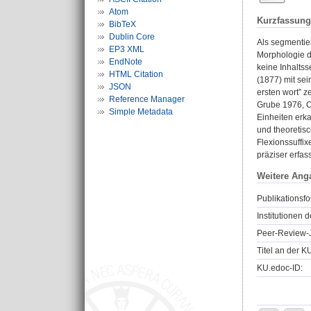
Atom
Kurzfassung
BibTeX
Dublin Core
Als segmentie
EP3 XML
Morphologie da
EndNote
keine Inhaltss
HTML Citation
(1877) mit se
JSON
ersten wort” z
Reference Manager
Grube 1976, O
Simple Metadata
Einheiten erka
und theoretis
Flexionssuffi
präziser erfass
Weitere Ang
Publikationsfo
Institutionen d
Peer-Review-J
Titel an der K
KU.edoc-ID: