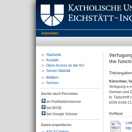
Anmelden
Verfugung
Startseite
Kontakt
the funct
Open Access an der KU
Server-Statistik
Titelangabe
Blättern
Kürschner, S
Suchen
Verfugung-s-nu
German and D
Suche nach Personen
In:
Tijdschrift 
im Publikationsserver
ISSN 0168-21
bei BASE
Volltext
bei Google Scholar
Link
Daten exportieren
http
ASCII Citation