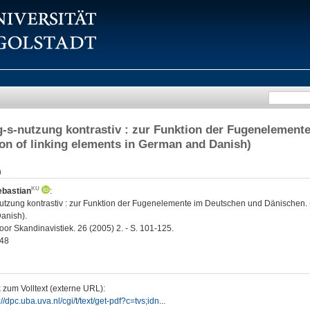
-s-nutzung kontrastiv : zur Funktion der Fugenelement
ion of linking elements in German and Danish)
n
ebastian
:
tzung kontrastiv : zur Funktion der Fugenelemente im Deutschen und Dänischen. (O
anish).
voor Skandinavistiek. 26 (2005) 2. - S. 101-125.
48
 zum Volltext (externe URL):
://dpc.uba.uva.nl/cgi/t/text/get-pdf?c=tvs;idn...