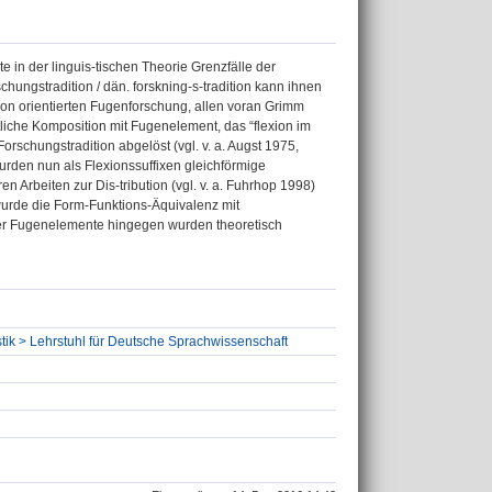
in der linguis-tischen Theorie Grenzfälle der
chungstradition / dän. forskning-s-tradition kann ihnen
tion orientierten Fugenforschung, allen voran Grimm
liche Komposition mit Fugenelement, das “flexion im
orschungstradition abgelöst (vgl. v. a. Augst 1975,
urden nun als Flexionssuffixen gleichförmige
n Arbeiten zur Dis-tribution (vgl. v. a. Fuhrhop 1998)
wurde die Form-Funktions-Äquivalenz mit
der Fugenelemente hingegen wurden theoretisch
stik > Lehrstuhl für Deutsche Sprachwissenschaft