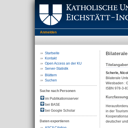
Anmelden
Bilateral
Startseite
Kontakt
Open Access an der KU
Titelangabe
Server-Statistik
Scherle, Nicol
Blättern
Bilaterale Un
Suchen
Wiesbaden : Ga
ISBN 978-3-8
Suche nach Personen
Kurzfassung
im Publikationsserver
bei BASE
Herausforderun
bei Google Scholar
in der Tourism
Kooperationsal
Daten exportieren
deutscher un
ASCII Citation