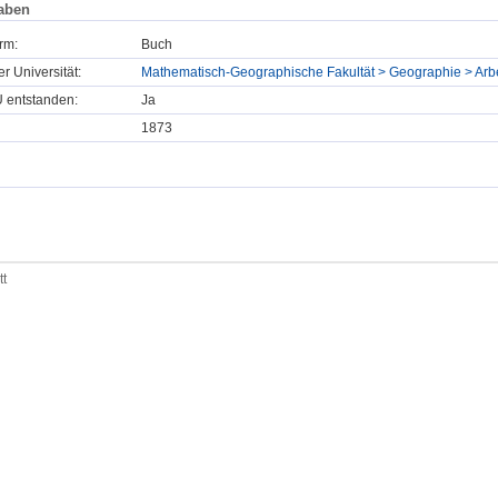
aben
rm:
Buch
er Universität:
Mathematisch-Geographische Fakultät > Geographie > Ar
U entstanden:
Ja
1873
tt