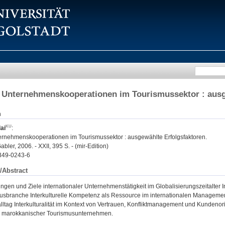
e Unternehmenskooperationen im Tourismussektor : ausg
n
ai
:
ternehmenskooperationen im Tourismussektor : ausgewählte Erfolgsfaktoren.
bler, 2006. - XXII, 395 S. - (mir-Edition)
349-0243-6
/Abstract
gen und Ziele internationaler Unternehmenstätigkeit im Globalisierungszeitalter In
usbranche Interkulturelle Kompetenz als Ressource im internationalen Management 
ltag Interkulturalität im Kontext von Vertrauen, Konfliktmanagement und Kundenorie
d marokkanischer Tourismusunternehmen.