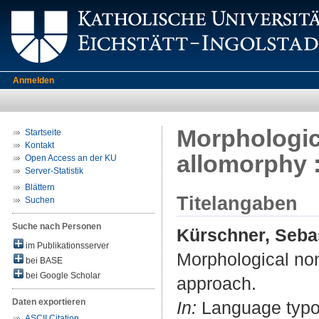
Anmelden
Morphologic
Startseite
Kontakt
allomorphy 
Open Access an der KU
Server-Statistik
Blättern
Titelangaben
Suchen
Suche nach Personen
Kürschner, Seba
im Publikationsserver
Morphological non
bei BASE
bei Google Scholar
approach.
Daten exportieren
In:
Language typol
ASCII Citation