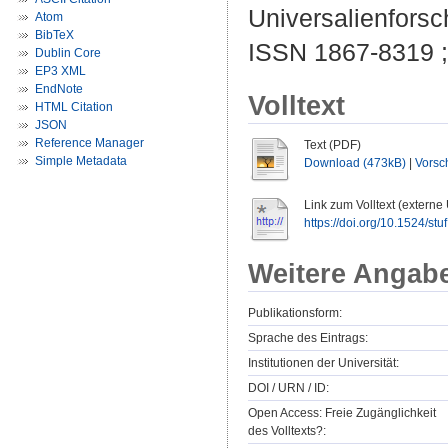
Universalienforsc
Atom
BibTeX
ISSN 1867-8319 
Dublin Core
EP3 XML
EndNote
Volltext
HTML Citation
JSON
Reference Manager
Text (PDF)
Simple Metadata
Download (473kB)
|
Vorsc
Link zum Volltext (externe
https://doi.org/10.1524/st
Weitere Angab
Publikationsform:
Sprache des Eintrags:
Institutionen der Universität:
DOI / URN / ID:
Open Access: Freie Zugänglichkeit
des Volltexts?: