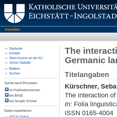
Anmelden
The interact
Startseite
Kontakt
Germanic l
Open Access an der KU
Server-Statistik
Blättern
Titelangaben
Suchen
Suche nach Personen
Kürschner, Seba
im Publikationsserver
The interaction o
bei BASE
bei Google Scholar
In:
Folia linguistic
Daten exportieren
ISSN 0165-4004
ASCII Citation