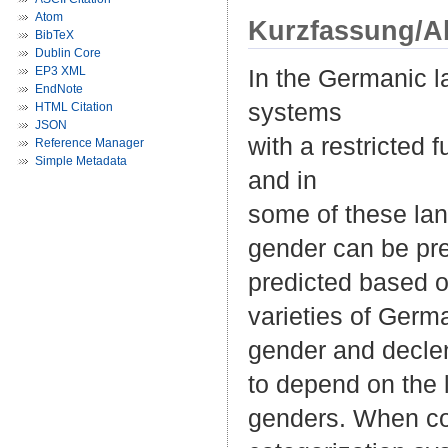
Atom
Kurzfassung/A
BibTeX
Dublin Core
EP3 XML
In the Germanic l
EndNote
systems
HTML Citation
JSON
with a restricted 
Reference Manager
Simple Metadata
and in
some of these lang
gender can be pre
predicted based 
varieties of Germ
gender and declen
to depend on the 
genders. When com