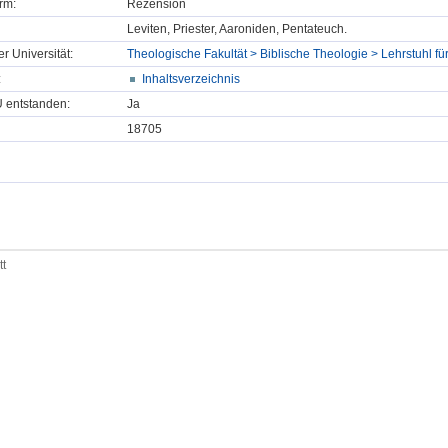
rm:
Rezension
Leviten, Priester, Aaroniden, Pentateuch.
er Universität:
Theologische Fakultät > Biblische Theologie > Lehrstuhl fü
:
Inhaltsverzeichnis
U entstanden:
Ja
18705
tt