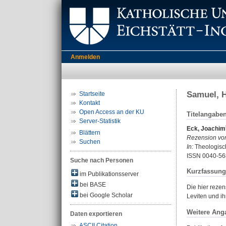
Anmelden
Samuel, H
Startseite
Kontakt
Open Access an der KU
Titelangabe
Server-Statistik
Eck, Joachim
Blättern
Rezension vo
Suchen
In:
Theologisch
ISSN 0040-56
Suche nach Personen
Kurzfassung
im Publikationsserver
bei BASE
Die hier rezen
bei Google Scholar
Leviten und i
Weitere Ang
Daten exportieren
ASCII Citation