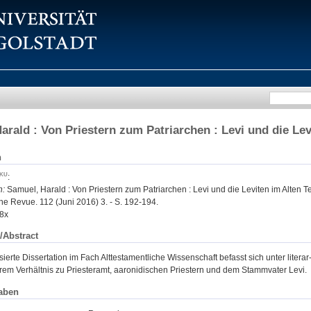
arald : Von Priestern zum Patriarchen : Levi und die Lev
n
:
n:
Samuel, Harald : Von Priestern zum Patriarchen : Levi und die Leviten im Alten T
e Revue. 112 (Juni 2016) 3. - S. 192-194.
8x
/Abstract
sierte Dissertation im Fach Alttestamentliche Wissenschaft befasst sich unter liter
hrem Verhältnis zu Priesteramt, aaronidischen Priestern und dem Stammvater Levi.
aben