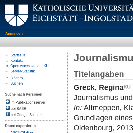
Anmelden
Journalism
Startseite
Kontakt
Open Access an der KU
Server-Statistik
Titelangaben
Blättern
Suchen
Greck, Regina
Suche nach Personen
Journalismus und
im Publikationsserver
In:
Altmeppen, Klau
bei BASE
bei Google Scholar
Grundlagen eines
Oldenbourg, 2013.
Daten exportieren
ASCII Citation