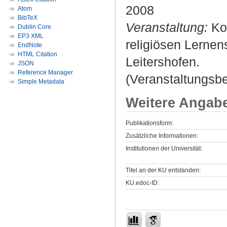
2008
Atom
BibTeX
Veranstaltung:
Kog
Dublin Core
EP3 XML
religiösen Lernen
EndNote
HTML Citation
Leitershofen.
JSON
Reference Manager
(Veranstaltungsb
Simple Metadata
Weitere Angab
Publikationsform:
Zusätzliche Informationen:
Institutionen der Universität:
Titel an der KU entstanden:
KU.edoc-ID: