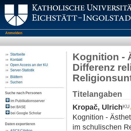
Anmelden
Kognition - 
Startseite
Kontakt
Differenz re
Open Access an der KU
Server-Statistik
Religionsunt
Blättern
Suchen
Titelangaben
Suche nach Personen
im Publikationsserver
Kropač, Ulrich
bei BASE
bei Google Scholar
Kognition - Ästhet
Daten exportieren
im schulischen Re
ASCII Citation