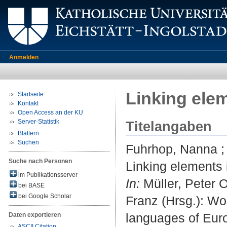
Anmelden
Linking ele
Startseite
Kontakt
Open Access an der KU
Server-Statistik
Titelangaben
Blättern
Suchen
Fuhrhop, Nanna
Suche nach Personen
Linking elements 
im Publikationsserver
In:
Müller, Peter O
bei BASE
bei Google Scholar
Franz (Hrsg.): Wo
languages of Europ
Daten exportieren
ASCII Citation