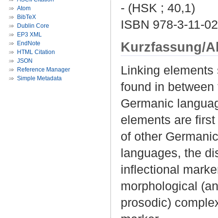
- (HSK ; 40,1)
Atom
BibTeX
ISBN 978-3-11-02
Dublin Core
EP3 XML
Kurzfassung/A
EndNote
HTML Citation
JSON
Linking elements 
Reference Manager
Simple Metadata
found in between 
Germanic language
elements are first
of other Germanic
languages, the dis
inflectional marke
morphological (a
prosodic) complex