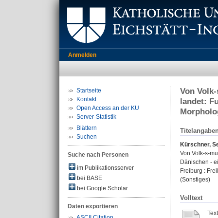
Anmelden
Von Volk-
Startseite
Kontakt
landet: F
Open Access an der KU
Morpholo
Server-Statistik
Blättern
Titelangabe
Suchen
Kürschner, S
Von Volk-s-mu
Suche nach Personen
Dänischen - ei
im Publikationsserver
Freiburg : Fre
bei BASE
(Sonstiges)
bei Google Scholar
Volltext
Daten exportieren
Tex
ASCII Citation