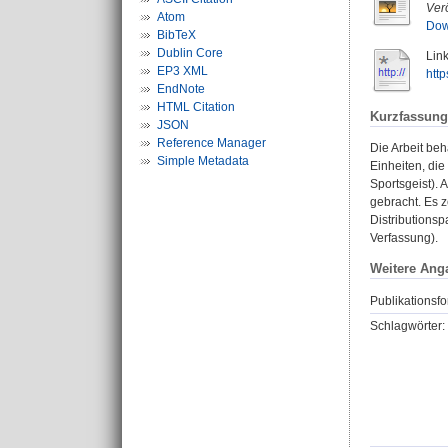
Verö
Atom
Dow
BibTeX
Dublin Core
Link
EP3 XML
http
EndNote
HTML Citation
Kurzfassung
JSON
Reference Manager
Die Arbeit be
Simple Metadata
Einheiten, die
Sportsgeist). 
gebracht. Es 
Distributionsp
Verfassung).
Weitere Ang
Publikationsfo
Schlagwörter: