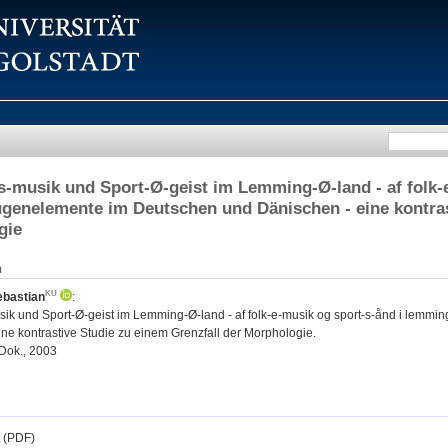
s-musik und Sport-Ø-geist im Lemming-Ø-land - af folk-
ugenelemente im Deutschen und Dänischen - eine kontras
gie
n
ebastian
:
sik und Sport-Ø-geist im Lemming-Ø-land - af folk-e-musik og sport-s-ånd i lemm
ne kontrastive Studie zu einem Grenzfall der Morphologie.
iDok., 2003
t (PDF)