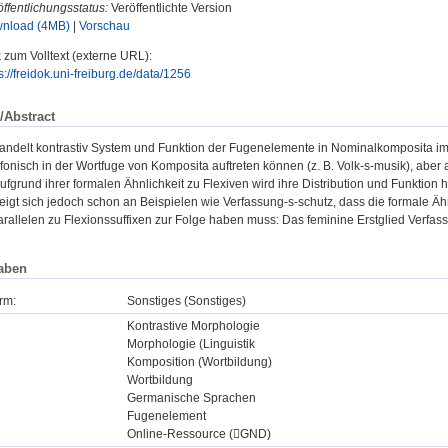
ffentlichungsstatus:
Veröffentlichte Version
nload (4MB)
|
Vorschau
 zum Volltext (externe URL):
s://freidok.uni-freiburg.de/data/1256
/Abstract
handelt kontrastiv System und Funktion der Fugenelemente in Nominalkomposita 
 fonisch in der Wortfuge von Komposita auftreten können (z. B. Volk-s-musik), aber a
Aufgrund ihrer formalen Ähnlichkeit zu Flexiven wird ihre Distribution und Funktion
zeigt sich jedoch schon an Beispielen wie Verfassung-s-schutz, dass die formale 
arallelen zu Flexionssuffixen zur Folge haben muss: Das feminine Erstglied Verfass
aben
rm:
Sonstiges (Sonstiges)
Kontrastive Morphologie
Morphologie (Linguistik
Komposition (Wortbildung)
Wortbildung
Germanische Sprachen
Fugenelement
Online-Ressource (GND)