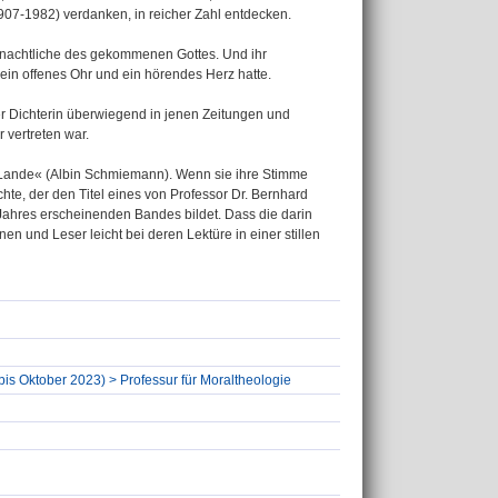
07-1982) verdanken, in reicher Zahl entdecken.
ihnachtliche des gekommenen Gottes. Und ihr
 ein offenes Ohr und ein hörendes Herz hatte.
r Dichterin überwiegend in jenen Zeitungen und
 vertreten war.
im Lande« (Albin Schmiemann). Wenn sie ihre Stimme
ichte, der den Titel eines von Professor Dr. Bernhard
Jahres erscheinenden Bandes bildet. Dass die darin
n und Leser leicht bei deren Lektüre in einer stillen
(bis Oktober 2023) > Professur für Moraltheologie