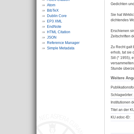
Gedichten und
Atom
BibTeX
Sie hat Wirkl
Dublin Core
dichtendes Wor
EP3 XML
EndNote
Erschienen si
HTML Citation
Zeitschriften 
JSON
Reference Manager
Zu Recht galt
Simple Metadata
erhob, tat sie
Sill (* 1955)
versammelten G
Stunde überz
Weitere Ang
Publikationsfo
Schlagwörter:
Institutionen d
Titel an der K
KU.edoc-ID: