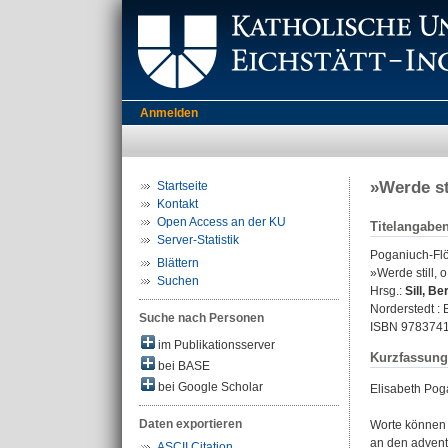
Anmelden
»Werde st
Startseite
Kontakt
Open Access an der KU
Titelangabe
Server-Statistik
Poganiuch-Flö
Blättern
»Werde still, 
Suchen
Hrsg.:
Sill, B
Norderstedt :
Suche nach Personen
ISBN 978374
im Publikationsserver
Kurzfassung
bei BASE
bei Google Scholar
Elisabeth Pog
Daten exportieren
Worte können 
an den advent
ASCII Citation