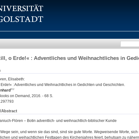
ill, o Erde!« : Adventliches und Weihnachtliches in Ged
n
ren, Elisabeth
:
o Erde!« : Adventliches und Weihnachtliches in Gedichten und Geschichten.
ernhard
 Books on Demand, 2016. - 68 S.
1297793
/Abstract
aniuch-Flören – Botin adventlich- und weihnachtlich-biblischer Kunde
Wege sein, und wenn sie das sind, sind sie gute Worte. Wegweisende Worte, sic
lichen und weihachtlichen Festtagen des Kirchenjahres feiert, behutsam zu nähern