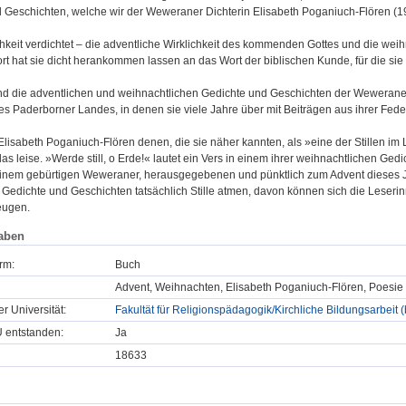
 Geschichten, welche wir der Weweraner Dichterin Elisabeth Poganiuch-Flören (19
ichkeit verdichtet – die adventliche Wirklichkeit des kommenden Gottes und die we
t hat sie dicht herankommen lassen an das Wort der biblischen Kunde, für die sie
nd die adventlichen und weihnachtlichen Gedichte und Geschichten der Wewerane
des Paderborner Landes, in denen sie viele Jahre über mit Beiträgen aus ihrer Feder
 Elisabeth Poganiuch-Flören denen, die sie näher kannten, als »eine der Stillen 
 das leise. »Werde still, o Erde!« lautet ein Vers in einem ihrer weihnachtlichen Ged
, einem gebürtigen Weweraner, herausgegebenen und pünktlich zum Advent dieses 
edichte und Geschichten tatsächlich Stille atmen, davon können sich die Leserinne
eugen.
aben
rm:
Buch
Advent, Weihnachten, Elisabeth Poganiuch-Flören, Poesie
er Universität:
Fakultät für Religionspädagogik/Kirchliche Bildungsarbeit 
U entstanden:
Ja
18633