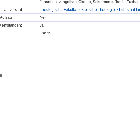
Johannesevangelium, Glaube, Sakramente, Taufe, Euchari
er Universität:
Theologische Fakultät > Biblische Theologie > Lehrstuhl f
Aufsatz:
Nein
U entstanden:
Ja
18626
tt