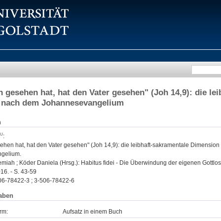
 gesehen hat, hat den Vater gesehen" (Joh 14,9): die le
 nach dem Johannesevangelium
n
:
ehen hat, hat den Vater gesehen" (Joh 14,9): die leibhaft-sakramentale Dimensi
gelium.
miah ; Köder Daniela (Hrsg.): Habitus fidei - Die Überwindung der eigenen Gottlosig
16. - S. 43-59
06-78422-3 ; 3-506-78422-6
aben
rm:
Aufsatz in einem Buch