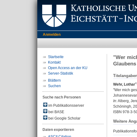
Anmelden
"Wer mich
Startseite
Kontakt
Glaubens
Open Access an der KU
Server-Statistik
Titelangabe
Blättern
Wehr, Lothar
Suchen
"Wer mich ges
Johannesevan
Suche nach Personen
In:
Alberg, Jere
im Publikationsserver
Schöningh, 20
bei BASE
ISBN 978-3-5
bei Google Scholar
Weitere Ang
Daten exportieren
Publikationsfo
ASCII Citation