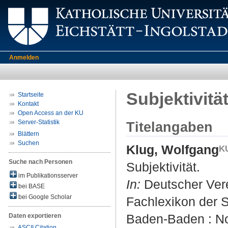
Anmelden
Subjektivitä
Startseite
Kontakt
Open Access an der KU
Server-Statistik
Titelangaben
Blättern
Suchen
Klug, Wolfgang
Suche nach Personen
Subjektivität.
im Publikationsserver
In:
Deutscher Verei
bei BASE
bei Google Scholar
Fachlexikon der So
Baden-Baden : No
Daten exportieren
ASCII Citation