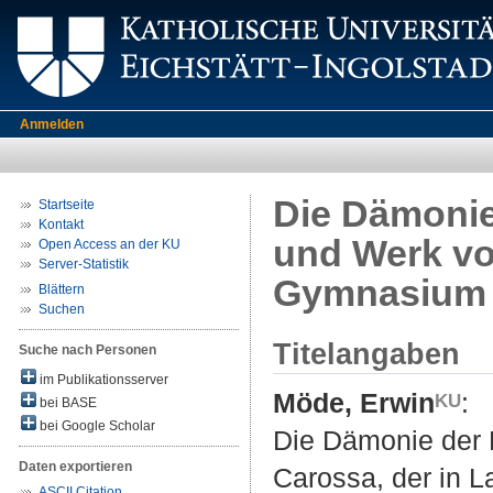
Anmelden
Die Dämonie
Startseite
Kontakt
und Werk vo
Open Access an der KU
Server-Statistik
Gymnasium 
Blättern
Suchen
Titelangaben
Suche nach Personen
im Publikationsserver
Möde, Erwin
:
bei BASE
bei Google Scholar
Die Dämonie der 
Daten exportieren
Carossa, der in 
ASCII Citation