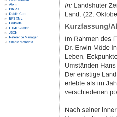
In:
Landshuter Zei
Atom
BibTeX
Land. (22. Oktobe
Dublin Core
EP3 XML
EndNote
Kurzfassung/A
HTML Citation
JSON
Im Rahmen des Feu
Reference Manager
Simple Metadata
Dr. Erwin Möde i
Leben, Eckpunkten
Umständen Hans 
Der einstige Lands
erlebte als im Ja
verschiedenen po
Nach seiner inner