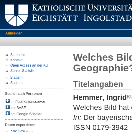
Anmelden
Welches Bil
Startseite
Kontakt
Geographie
Open Access an der KU
Server-Statistik
Blättern
Titelangaben
Suchen
Suche nach Personen
Hemmer, Ingrid
im Publikationsserver
Welches Bild hat
bei BASE
bei Google Scholar
In:
Der bayerische
Daten exportieren
ISSN 0179-3942
ASCII Citation