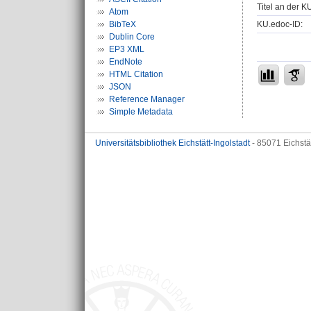
Titel an der K
Atom
KU.edoc-ID:
BibTeX
Dublin Core
EP3 XML
EndNote
HTML Citation
JSON
Reference Manager
Simple Metadata
Universitätsbibliothek Eichstätt-Ingolstadt
- 85071 Eichstä