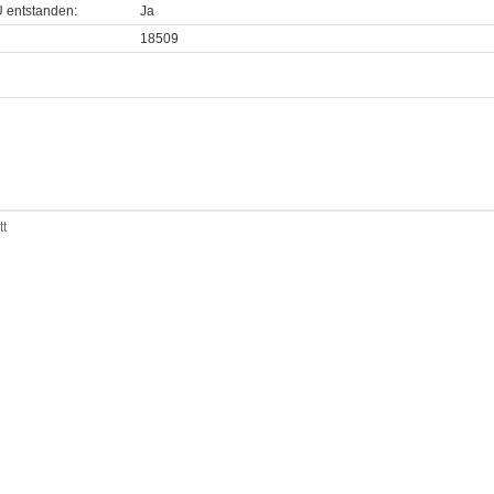
U entstanden:
Ja
18509
tt