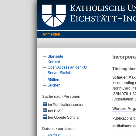
Anmelden
Incorpora
Startseite
Kontakt
Open Access an der KU
Titelangabe
Server-Statistik
Schauer, Max
Blättern
Incorporating 
Suchen
North Carolina
ISBN 978-1-3
Suche nach Personen
(Dissertation,
im Publikationsserver
Weitere Ang
bei BASE
bei Google Scholar
Publikationsfo
Institutionen d
Daten exportieren
ASCII Citation