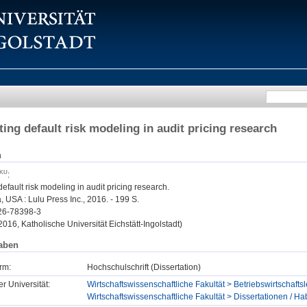
ting default risk modeling in audit pricing research
n
:
default risk modeling in audit pricing research.
, USA : Lulu Press Inc., 2016. - 199 S.
26-78398-3
 2016, Katholische Universität Eichstätt-Ingolstadt)
aben
rm:
Hochschulschrift (Dissertation)
er Universität:
Wirtschaftswissenschaftliche Fakultät > Betriebswirtschaft
Wirtschaftswissenschaftliche Fakultät > Dissertationen / Hab