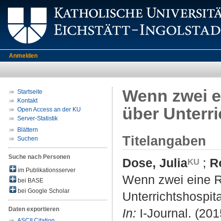
Anmelden
Wenn zwei ei
Startseite
Kontakt
über Unterri
Open Access an der KU
Server-Statistik
Blättern
Titelangaben
Suchen
Suche nach Personen
Dose, Julia
;
R
im Publikationsserver
Wenn zwei eine Re
bei BASE
bei Google Scholar
Unterrichtshospit
Daten exportieren
In:
I-Journal. (2015
ASCII Citation