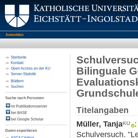
Anmelden
Schulversuc
Startseite
Kontakt
Bilinguale 
Open Access an der KU
Server-Statistik
Evaluations
Blättern
Suchen
Grundschul
Suche nach Personen
im Publikationsserver
Titelangaben
bei BASE
bei Google Scholar
Müller, Tanja
:
Daten exportieren
Schulversuch. "Le
ASCII Citation