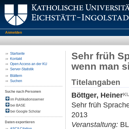
Anmelden
Sehr früh S
Startseite
Kontakt
wenn man si
Open Access an der KU
Server-Statistik
Blättern
Titelangaben
Suchen
Suche nach Personen
Böttger, Heiner
im Publikationsserver
Sehr früh Sprache
bei BASE
bei Google Scholar
2013
Daten exportieren
Veranstaltung:
BLL
ASCII Citation