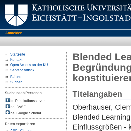
Anmelden
Blended Lea
Startseite
Kontakt
Begründungs
Open Access an der KU
Server-Statistik
konstituier
Blättern
Suchen
Titelangaben
Suche nach Personen
im Publikationsserver
Oberhauser, Cle
bei BASE
bei Google Scholar
Blended Learning
Daten exportieren
Einflussgrößen - 
ASCII Citation