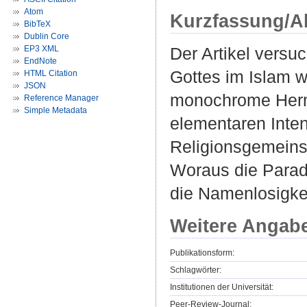
Atom
Kurzfassung/A
BibTeX
Dublin Core
EP3 XML
Der Artikel versu
EndNote
Gottes im Islam w
HTML Citation
JSON
monochrome Herm
Reference Manager
Simple Metadata
elementaren Inten
Religionsgemeinsc
Woraus die Parad
die Namenlosigkei
Weitere Angab
Publikationsform:
Schlagwörter:
Institutionen der Universität:
Peer-Review-Journal: