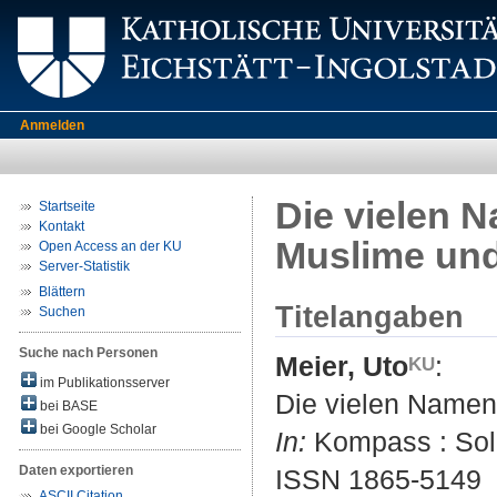
Anmelden
Die vielen 
Startseite
Kontakt
Muslime und
Open Access an der KU
Server-Statistik
Blättern
Titelangaben
Suchen
Suche nach Personen
Meier, Uto
:
im Publikationsserver
Die vielen Namen
bei BASE
bei Google Scholar
In:
Kompass : Sold
Daten exportieren
ISSN 1865-5149
ASCII Citation