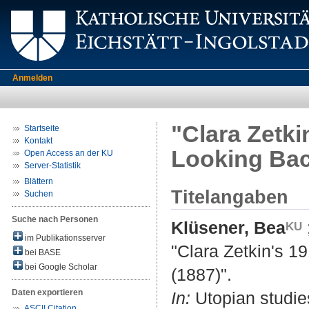
Anmelden
"Clara Zetki
Startseite
Kontakt
Looking Bac
Open Access an der KU
Server-Statistik
Blättern
Titelangaben
Suchen
Suche nach Personen
Klüsener, Bea
im Publikationsserver
"Clara Zetkin's 
bei BASE
bei Google Scholar
(1887)".
Daten exportieren
In:
Utopian studies
ASCII Citation