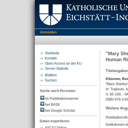
Anmelden
"Mary She
Startseite
Kontakt
Human Ri
Open Access an der KU
Server-Statistik
Titelangabe
Blättern
Klüsener, Be
Suchen
"Mary Shelley'
In:
Trajkovic, M
Suche nach Personen
S. 85-100. - (
im Publikationsserver
ISBN 978-3-8
bei BASE
Weitere Ang
bei Google Scholar
Publikationsfo
Daten exportieren
Institutionen d
ASCII Citation