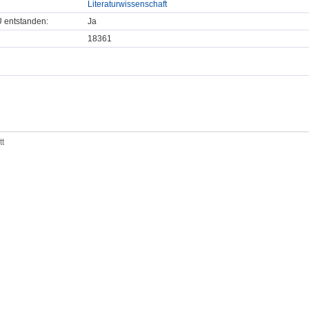
Literaturwissenschaft
U entstanden:
Ja
18361
tt