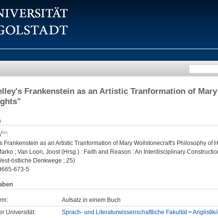
lley's Frankenstein as an Artistic Tranformation of Mary
ghts"
n
a
:
s Frankenstein as an Artistic Tranformation of Mary Wollstonecraft's Philosophy of
arko ; Van Loon, Joost (Hrsg.) : Faith and Reason : An Interdisciplinary Constructi
West-östliche Denkwege ; 25)
9665-673-5
aben
rm:
Aufsatz in einem Buch
er Universität:
Sprach- und Literaturwissenschaftliche Fakultät > Anglistik/