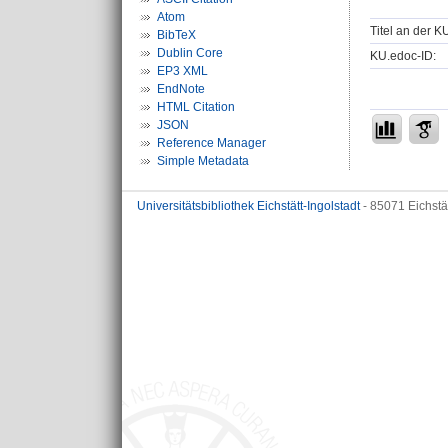
Atom
Titel an der K
BibTeX
Dublin Core
KU.edoc-ID:
EP3 XML
EndNote
HTML Citation
JSON
Reference Manager
Simple Metadata
Universitätsbibliothek Eichstätt-Ingolstadt
- 85071 Eichstä