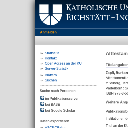
Anmelden
Alttestam
Startseite
Kontakt
Open Access an der KU
Titelangabe
Server-Statistik
Zapff, Burkar
Blättern
Alttestamentl
Suchen
In:
Alberg, Jere
Paderborn : S
Suche nach Personen
ISBN 978-3-5
im Publikationsserver
Weitere Ang
bei BASE
bei Google Scholar
Publikationsfo
Institutionen d
Daten exportieren
Titel an der K
ASCII Citation