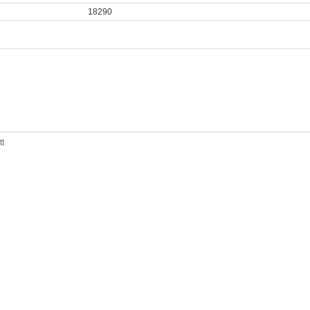
18290
tt