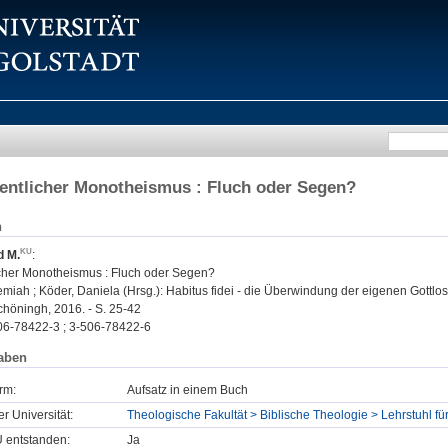
entlicher Monotheismus : Fluch oder Segen?
n
d M.
:
icher Monotheismus : Fluch oder Segen?
miah ; Köder, Daniela (Hrsg.): Habitus fidei - die Überwindung der eigenen Gottlosig
chöningh, 2016. - S. 25-42
06-78422-3 ; 3-506-78422-6
aben
rm:
Aufsatz in einem Buch
er Universität:
Theologische Fakultät > Biblische Theologie > Lehrstuhl fü
U entstanden:
Ja