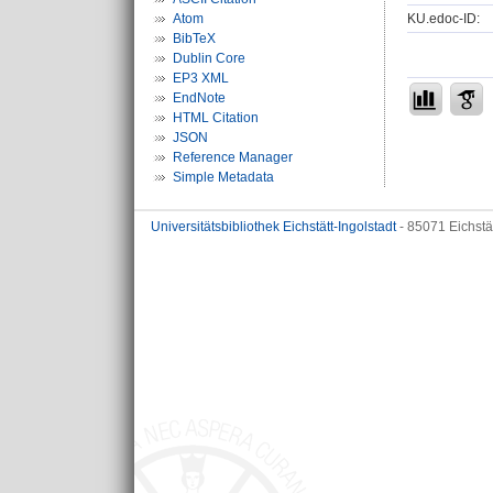
KU.edoc-ID:
Atom
BibTeX
Dublin Core
EP3 XML
EndNote
HTML Citation
JSON
Reference Manager
Simple Metadata
Universitätsbibliothek Eichstätt-Ingolstadt
- 85071 Eichstä