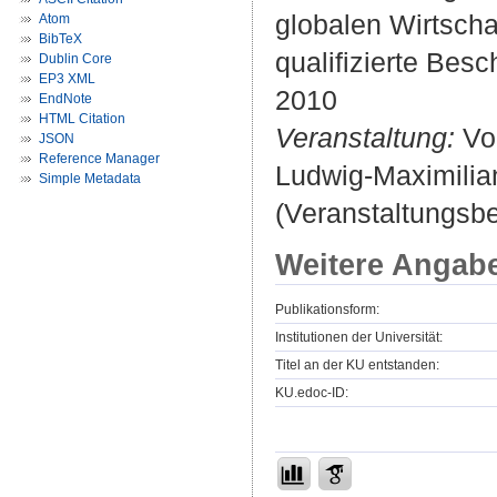
globalen Wirtscha
Atom
BibTeX
qualifizierte Besc
Dublin Core
EP3 XML
2010
EndNote
HTML Citation
Veranstaltung:
Vor
JSON
Reference Manager
Ludwig-Maximilia
Simple Metadata
(Veranstaltungsbei
Weitere Angab
Publikationsform:
Institutionen der Universität:
Titel an der KU entstanden:
KU.edoc-ID: