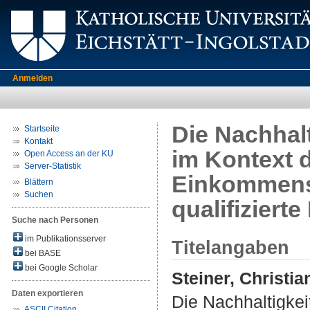
Anmelden
Die Nachhal
Startseite
Kontakt
im Kontext d
Open Access an der KU
Server-Statistik
Einkommens-
Blättern
Suchen
qualifiziert
Suche nach Personen
im Publikationsserver
Titelangaben
bei BASE
bei Google Scholar
Steiner, Christia
Daten exportieren
Die Nachhaltigkei
ASCII Citation