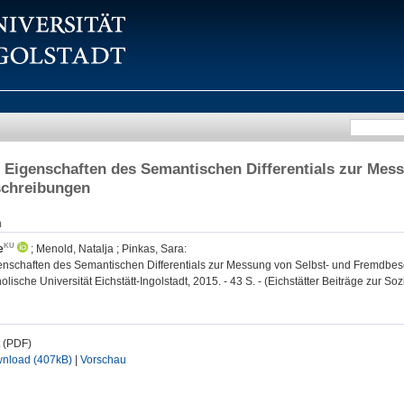
 Eigenschaften des Semantischen Differentials zur Mes
chreibungen
n
e
;
Menold, Natalja
;
Pinkas, Sara
:
enschaften des Semantischen Differentials zur Messung von Selbst- und Fremdbe
holische Universität Eichstätt-Ingolstadt, 2015. - 43 S. - (Eichstätter Beiträge zur Soz
t (PDF)
nload (407kB)
|
Vorschau