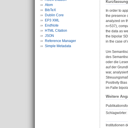
Kurzfassung
Atom
BibTeX
In order to ap
Dublin Core
the presence o
EP3 XML
analyzed on th
EndNote
n=537), compar
HTML Citation
the data as we
JSON
the bipolar SD
Reference Manager
in the case o
Simple Metadata
Um Semantisch
des Semantisc
oder die Lese
auf der Grundl
war, analysie
Streuungsmaße
Positivity Bia
im Falle bipo
Weitere Ang
Publikationsfo
Schlagwörter:
Institutionen d