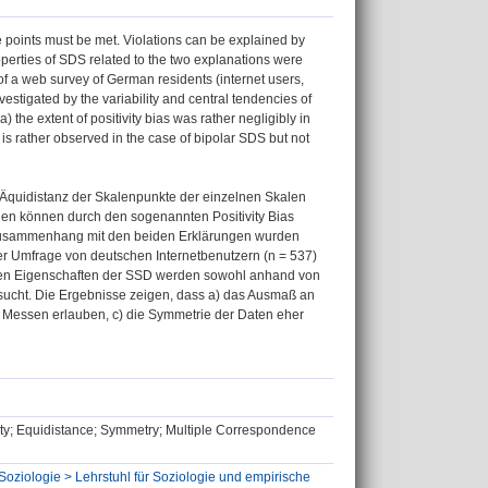
le points must be met. Violations can be explained by
operties of SDS related to the two explanations were
f a web survey of German residents (internet users,
stigated by the variability and central tendencies of
the extent of positivity bias was rather negligibly in
is rather observed in the case of bipolar SDS but not
Äquidistanz der Skalenpunkte der einzelnen Skalen
gen können durch den sogenannten Positivity Bias
m Zusammenhang mit den beiden Erklärungen wurden
ner Umfrage von deutschen Internetbenutzern (n = 537)
schen Eigenschaften der SSD werden sowohl anhand von
ucht. Die Ergebnisse zeigen, dass a) das Ausmaß an
es Messen erlauben, c) die Symmetrie der Daten eher
rity; Equidistance; Symmetry; Multiple Correspondence
Soziologie > Lehrstuhl für Soziologie und empirische