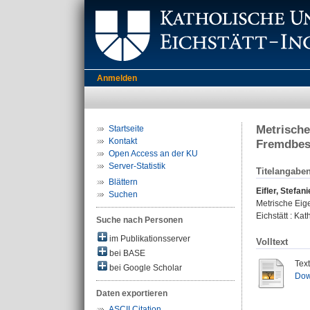
Anmelden
Metrische
Startseite
Kontakt
Fremdbes
Open Access an der KU
Server-Statistik
Titelangabe
Blättern
Eifler, Stefani
Suchen
Metrische Eig
Eichstätt : Kat
Suche nach Personen
im Publikationsserver
Volltext
bei BASE
Tex
bei Google Scholar
Dow
Daten exportieren
ASCII Citation