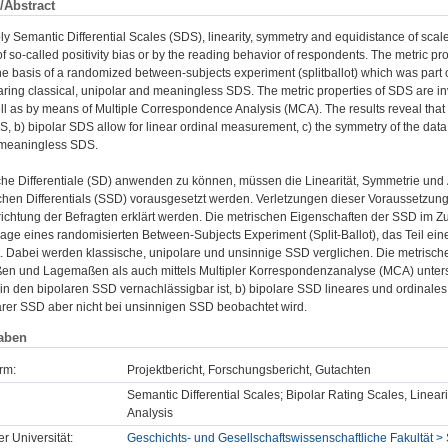
/Abstract
ply Semantic Differential Scales (SDS), linearity, symmetry and equidistance of sca
f so-called positivity bias or by the reading behavior of respondents. The metric pr
e basis of a randomized between-subjects experiment (splitballot) which was part o
ing classical, unipolar and meaningless SDS. The metric properties of SDS are inve
ll as by means of Multiple Correspondence Analysis (MCA). The results reveal that a) 
S, b) bipolar SDS allow for linear ordinal measurement, c) the symmetry of the data 
f meaningless SDS.
e Differentiale (SD) anwenden zu können, müssen die Linearität, Symmetrie und 
hen Differentials (SSD) vorausgesetzt werden. Verletzungen dieser Voraussetzun
richtung der Befragten erklärt werden. Die metrischen Eigenschaften der SSD i
age eines randomisierten Between-Subjects Experiment (Split-Ballot), das Teil ei
rt. Dabei werden klassische, unipolare und unsinnige SSD verglichen. Die metri
n und Lagemaßen als auch mittels Multipler Korrespondenzanalyse (MCA) unters
s in den bipolaren SSD vernachlässigbar ist, b) bipolare SSD lineares und ordinal
larer SSD aber nicht bei unsinnigen SSD beobachtet wird.
aben
rm:
Projektbericht, Forschungsbericht, Gutachten
Semantic Differential Scales; Bipolar Rating Scales, Linea
Analysis
er Universität:
Geschichts- und Gesellschaftswissenschaftliche Fakultät > 