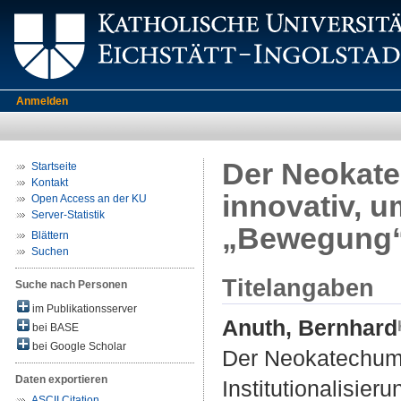
Anmelden
Der Neokate
Startseite
Kontakt
innovativ, um
Open Access an der KU
Server-Statistik
„Bewegung“ 
Blättern
Suchen
Titelangaben
Suche nach Personen
im Publikationsserver
Anuth, Bernhard
bei BASE
bei Google Scholar
Der Neokatechumen
Daten exportieren
Institutionalisie
ASCII Citation