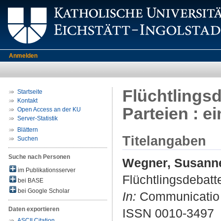
Anmelden
Flüchtlings
Startseite
Kontakt
Parteien : e
Open Access an der KU
Server-Statistik
Blättern
Titelangaben
Suchen
Suche nach Personen
Wegner, Susann
im Publikationsserver
Flüchtlingsdebatt
bei BASE
bei Google Scholar
In:
Communicatio So
Daten exportieren
ISSN 0010-3497
ASCII Citation