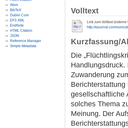
Atom
Volltext
BibTeX
Dublin Core
EP3 XML
Link zum Volltext (externe
EndNote
http://ejournal.communicati
HTML Citation
JSON
Kurzfassung/A
Reference Manager
Simple Metadata
Die „Flüchtlingskr
Handlungsdruck.
Zuwanderung zum
Berichterstattung 
gesellschaftliche 
solches Thema zu 
Meinung. Der Aufs
Berichterstattun