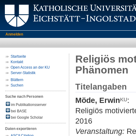
Anmelden
Religiös mot
Startseite
Kontakt
Phänomen
Open Access an der KU
Server-Statistik
Blättern
Titelangaben
Suchen
Suche nach Personen
Möde, Erwin
:
im Publikationsserver
Religiös motivier
bei BASE
bei Google Scholar
2016
Daten exportieren
Veranstaltung:
Rel
ASCII Citation