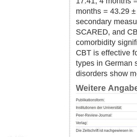
17.41; 4 months =
months = 43.29 ± 2
secondary measu
SCARED, and CBCL/
comorbidity signi
CBT is effective 
types in German s
disorders show m
Weitere Angab
Publikationsform:
Institutionen der Universität:
Peer-Review-Journal:
Verlag:
Die Zeitschrift ist nachgewiesen in: