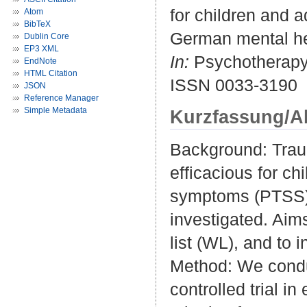
for children and a
Atom
BibTeX
German mental hea
Dublin Core
EP3 XML
In:
Psychotherapy 
EndNote
HTML Citation
ISSN 0033-3190
JSON
Reference Manager
Simple Metadata
Kurzfassung/A
Background: Traum
efficacious for ch
symptoms (PTSS). I
investigated. Aim
list (WL), and to 
Method: We conduc
controlled trial i