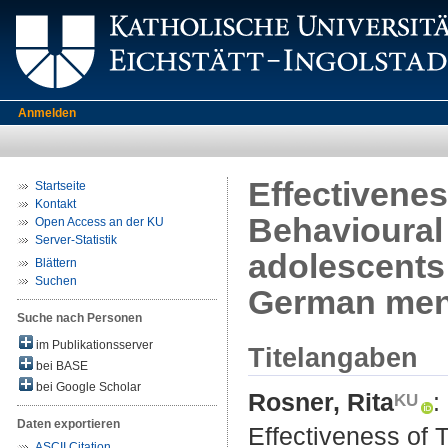
Anmelden
Effectivene
Startseite
Kontakt
Behavioural 
Open Access an der KU
Server-Statistik
adolescents:
Blättern
Suchen
German ment
Suche nach Personen
im Publikationsserver
Titelangaben
bei BASE
bei Google Scholar
Rosner, Rita
:
Daten exportieren
Effectiveness of
ASCII Citation