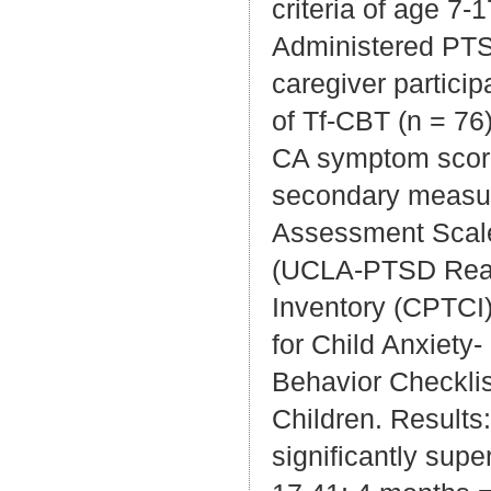
criteria of age 7
Administered PTS
caregiver partici
of Tf-CBT (n = 76
CA symptom score
secondary measure
Assessment Scale
(UCLA-PTSD React
Inventory (CPTCI)
for Child Anxiety
Behavior Checklist
Children. Results
significantly sup