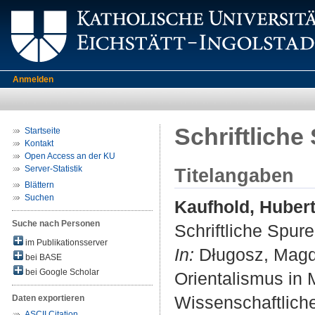
Anmelden
Schriftliche
Startseite
Kontakt
Open Access an der KU
Server-Statistik
Titelangaben
Blättern
Suchen
Kaufhold, Huber
Suche nach Personen
Schriftliche Spur
im Publikationsserver
In:
Długosz, Magda
bei BASE
bei Google Scholar
Orientalismus in M
Wissenschaftliche
Daten exportieren
ASCII Citation