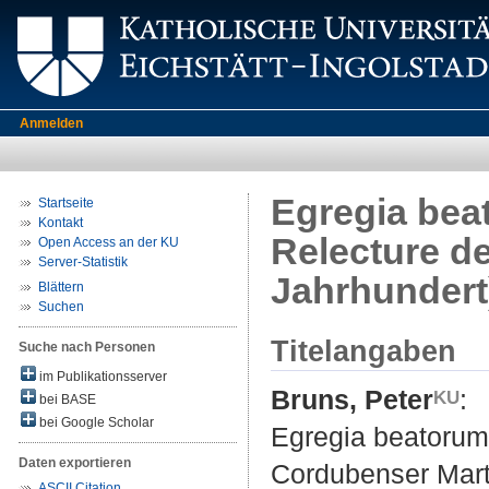
Anmelden
Egregia bea
Startseite
Kontakt
Relecture de
Open Access an der KU
Server-Statistik
Jahrhundert
Blättern
Suchen
Titelangaben
Suche nach Personen
im Publikationsserver
Bruns, Peter
:
bei BASE
bei Google Scholar
Egregia beatorum 
Daten exportieren
Cordubenser Marty
ASCII Citation