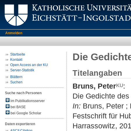
Anmelden
Die Gedicht
Startseite
Kontakt
Open Access an der KU
Server-Statistik
Titelangaben
Blättern
Suchen
Bruns, Peter
:
Suche nach Personen
Die Gedichte des
im Publikationsserver
In:
Bruns, Peter ; 
bei BASE
bei Google Scholar
Festschrift für H
Harrassowitz, 2013
Daten exportieren
ASCII Citation