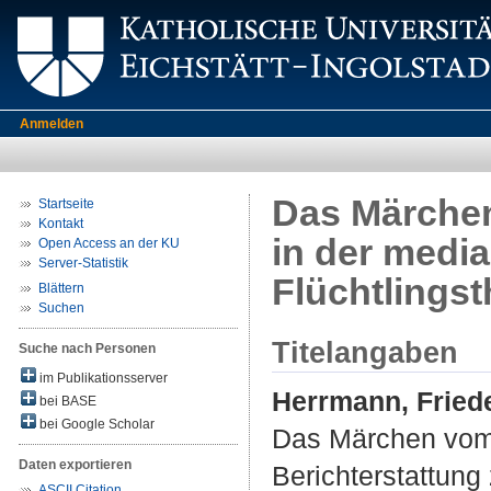
Anmelden
Das Märchen
Startseite
Kontakt
in der medi
Open Access an der KU
Server-Statistik
Flüchtlings
Blättern
Suchen
Titelangaben
Suche nach Personen
im Publikationsserver
Herrmann, Fried
bei BASE
bei Google Scholar
Das Märchen vom 
Daten exportieren
Berichterstattung
ASCII Citation