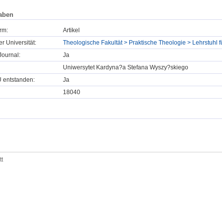
aben
rm:
Artikel
er Universität:
Theologische Fakultät > Praktische Theologie > Lehrstuhl für
ournal:
Ja
Uniwersytet Kardyna?a Stefana Wyszy?skiego
U entstanden:
Ja
18040
tt