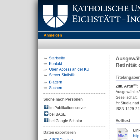
Anmelden
Ausgewähl
Startseite
Kontakt
Retinität
Open Access an der KU
Server-Statistik
Titelangabe
Blättern
Zuk, Artur
:
Suchen
Ausgewählte As
Gesellschaft.
Suche nach Personen
In:
Studia nad 
im Publikationsserver
ISSN 1429-24
bei BASE
Volltext
bei Google Scholar
Link
Daten exportieren
http
ASCII Citation