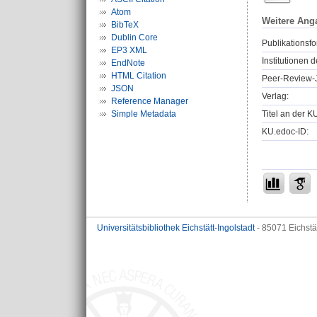
Atom
Weitere Ang
BibTeX
Dublin Core
Publikationsfo
EP3 XML
Institutionen d
EndNote
HTML Citation
Peer-Review-J
JSON
Verlag:
Reference Manager
Simple Metadata
Titel an der K
KU.edoc-ID:
Universitätsbibliothek Eichstätt-Ingolstadt
- 85071 Eichstä