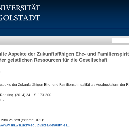
te Aspekte der Zukunftsfähigen Ehe- und Familienspirit
 der geistlichen Ressourcen für die Gesellschaft
n
pekte der Zukunftsfähigen Ehe- und Familienspiritualität als Ausdrucksform der Ret
Rodziną. (2014) 34. - S. 173-200.
16
 zum Volltext (externe URL):
://www.snr.wsr.uksw.edu.pl/sites/default/files...