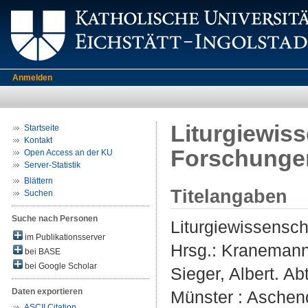
Anmelden
Liturgiewis
Startseite
Kontakt
Forschunge
Open Access an der KU
Server-Statistik
Blättern
Titelangaben
Suchen
Suche nach Personen
Liturgiewissensch
im Publikationsserver
Hrsg.:
Kranemann
bei BASE
bei Google Scholar
Sieger, Albert
. Ab
Daten exportieren
Münster : Aschend
ASCII Citation