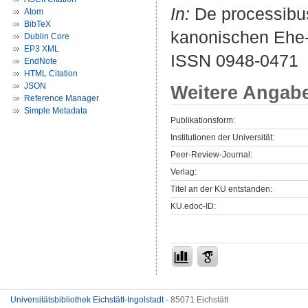
In:
De processibus
Atom
BibTeX
kanonischen Ehe- 
Dublin Core
EP3 XML
ISSN 0948-0471
EndNote
HTML Citation
JSON
Weitere Angab
Reference Manager
Simple Metadata
Publikationsform:
Institutionen der Universität:
Peer-Review-Journal:
Verlag:
Titel an der KU entstanden:
KU.edoc-ID:
Universitätsbibliothek Eichstätt-Ingolstadt
- 85071 Eichstätt