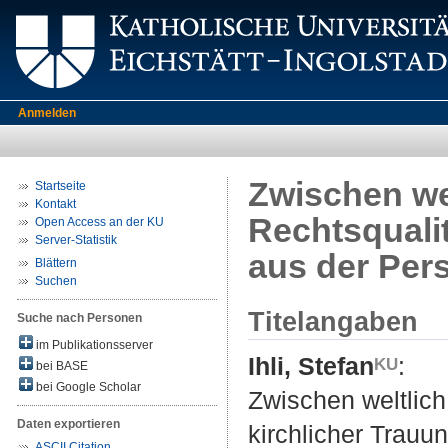
Anmelden
Zwischen we
Startseite
Kontakt
Rechtsquali
Open Access an der KU
Server-Statistik
aus der Per
Blättern
Suchen
Titelangaben
Suche nach Personen
im Publikationsserver
Ihli, Stefan
:
bei BASE
bei Google Scholar
Zwischen weltlich
Daten exportieren
kirchlicher Trau
ASCII Citation