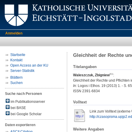
Anmelden
Gleichheit der Rechte un
Startseite
Kontakt
Open Access an der KU
Titelangaben
Server-Statistik
Waleszczuk, Zbigniew
:
Blättern
Gleichheit der Rechte und Pflichten 
Suchen
In:
Logos i Ethos. 19 (2013) 1. - S. 65
ISSN 2391-6834
Suche nach Personen
im Publikationsserver
Volltext
bei BASE
Link zum Volltext (externe
bei Google Scholar
http://czasopisma.upjp2.edu
Daten exportieren
Weitere Angaben
ASCII Citation