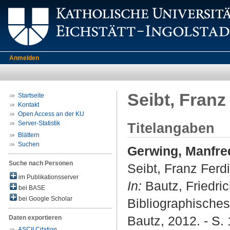
Anmelden
Seibt, Franz
Startseite
Kontakt
Open Access an der KU
Server-Statistik
Titelangaben
Blättern
Suchen
Gerwing, Manfre
Suche nach Personen
Seibt, Franz Ferd
im Publikationsserver
In:
Bautz, Friedric
bei BASE
bei Google Scholar
Bibliographisches
Bautz, 2012. - S.
Daten exportieren
ASCII Citation