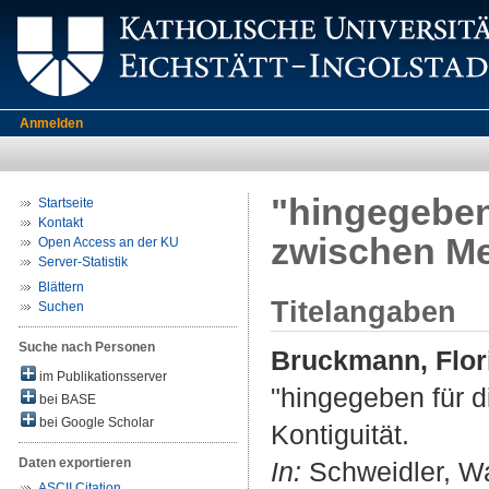
Anmelden
"hingegeben 
Startseite
Kontakt
zwischen Me
Open Access an der KU
Server-Statistik
Blättern
Titelangaben
Suchen
Suche nach Personen
Bruckmann, Flor
im Publikationsserver
"hingegeben für d
bei BASE
bei Google Scholar
Kontiguität.
Daten exportieren
In:
Schweidler, Wa
ASCII Citation