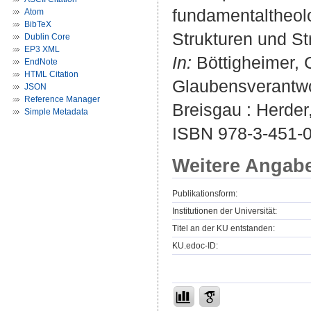
fundamentaltheolo
Atom
BibTeX
Strukturen und S
Dublin Core
EP3 XML
In:
Böttigheimer, C
EndNote
HTML Citation
Glaubensverantwor
JSON
Reference Manager
Breisgau : Herder
Simple Metadata
ISBN 978-3-451-
Weitere Angab
Publikationsform:
Institutionen der Universität:
Titel an der KU entstanden:
KU.edoc-ID: