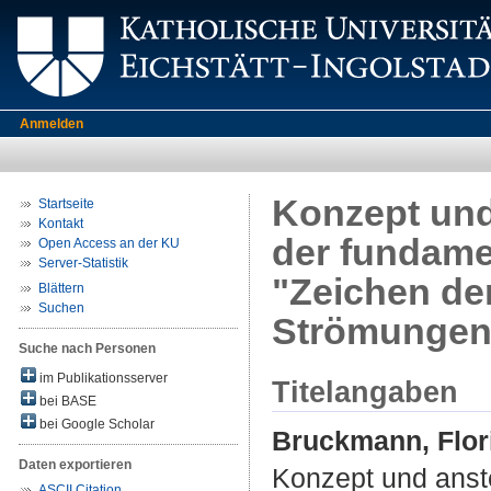
Anmelden
Konzept und
Startseite
Kontakt
der fundame
Open Access an der KU
Server-Statistik
"Zeichen der
Blättern
Suchen
Strömunge
Suche nach Personen
im Publikationsserver
Titelangaben
bei BASE
bei Google Scholar
Bruckmann, Flor
Daten exportieren
Konzept und anst
ASCII Citation