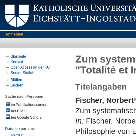
Anmelden
Zum systema
Startseite
Kontakt
"Totalité et I
Open Access an der KU
Server-Statistik
Blättern
Titelangaben
Suchen
Suche nach Personen
Fischer, Norbert
im Publikationsserver
Zum systematische
bei BASE
bei Google Scholar
In:
Fischer, Norber
Daten exportieren
Philosophie von E
ASCII Citation