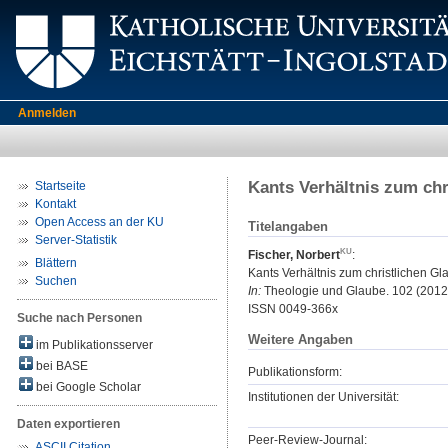
Anmelden
Kants Verhältnis zum chr
Startseite
Kontakt
Open Access an der KU
Titelangaben
Server-Statistik
Fischer, Norbert
:
Blättern
Kants Verhältnis zum christlichen Gl
Suchen
In:
Theologie und Glaube. 102 (2012) 
ISSN 0049-366x
Suche nach Personen
Weitere Angaben
im Publikationsserver
bei BASE
Publikationsform:
bei Google Scholar
Institutionen der Universität:
Daten exportieren
Peer-Review-Journal:
ASCII Citation